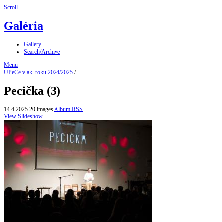
Scroll
Galéria
Gallery
Search/Archive
Menu
UPeCe v ak. roku 2024/2025
/
Pecička (3)
14.4.2025
20 images
Album RSS
View Slideshow