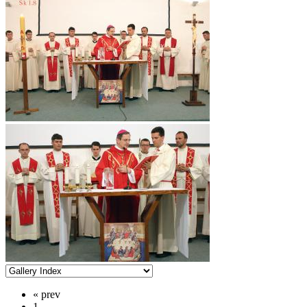
« prev
1