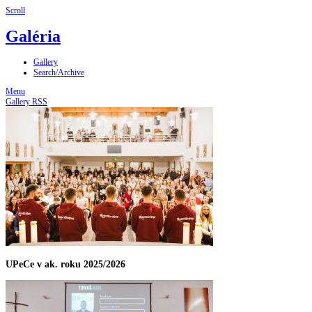
Scroll
Galéria
Gallery
Search/Archive
Menu
Gallery RSS
UPeCe v ak. roku 2025/2026